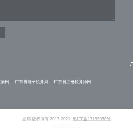
红盾网
广东省电子税务局
广东省注册税务师网
正瑞 版权所有 2017-2021
粤ICP备17155050号
米拓建站
7.3.0