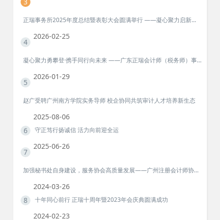
3
正瑞事务所2025年度总结暨表彰大会圆满举行 ——凝心聚力启新程！
2026-02-25
4
凝心聚力勇攀登·携手同行向未来 ——广东正瑞会计师（税务师）事务所衡山团建活动纪实
2026-01-29
5
赵广受聘广州南方学院实务导师 校企协同共筑审计人才培养新生态
2025-08-06
6
守正笃行扬诚信 活力向前迎全运
2025-06-26
7
加强秘书处自身建设，服务协会高质量发展——广州注册会计师协会、广州市注册税务师协会第二次秘书长联席工作会议召开
2024-03-26
8
十年同心前行 正瑞十周年暨2023年会庆典圆满成功
2024-02-23