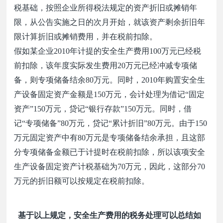
税基础，按照企业所得税法规定的资产折旧或摊销年
限，从公告实施之日的次月开始，就该资产剩余折旧年
限计算折旧或摊销费用，并在税前扣除。
假如某企业
2010
年计提的安全生产费用
100
万元已经税
前扣除，该年度实际发生费用
20
万元已经冲减专项储
备，则专项储备结余
80
万元。同时，
2010
年购置安全生
产设备固定资产金额是
150
万元，会计处理为借记
“
固定
资产
”150
万元，贷记
“
银行存款
”150
万元。同时，借
记
“
专项储备
”80
万元，贷记
“
累计折旧
”80
万元。由于
150
万元固定资产中有
80
万元是专项储备结余承担，且这部
分专项储备金额已于计提时在税前扣除，所以该项安全
生产设备固定资产计税基础为
70
万元，因此，这部分
70
万元的折旧额可以按规定在税前扣除。
基于以上规定，安全生产费用的税务处理可以总结如