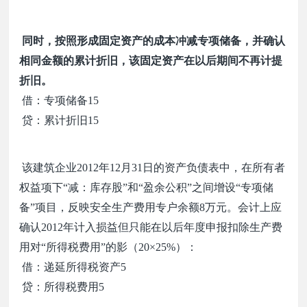
同时，按照形成固定资产的成本冲减专项储备，并确认
相同金额的累计折旧，该固定资产在以后期间不再计提
折旧。
借：专项储备
15
贷：累计折旧
15
该建筑企业
2012
年
12
月
31
日的资产负债表中，在所有者
权益项下
“
减：库存股
”
和
“
盈余公积
”
之间增设
“
专项储
备
”
项目，反映安全生产费用专户余额
8
万元。会计上应
确认
2012
年计入损益但只能在以后年度申报扣除生产费
用对
“
所得税费用
”
的影（
20×25%
）：
借：递延所得税资产
5
贷：所得税费用
5