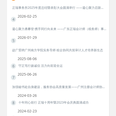
正瑞事务所2025年度总结暨表彰大会圆满举行 ——凝心聚力启新程！
2026-02-25
4
凝心聚力勇攀登·携手同行向未来 ——广东正瑞会计师（税务师）事务所衡山团建活动纪实
2026-01-29
5
赵广受聘广州南方学院实务导师 校企协同共筑审计人才培养新生态
2025-08-06
6
守正笃行扬诚信 活力向前迎全运
2025-06-26
7
加强秘书处自身建设，服务协会高质量发展——广州注册会计师协会、广州市注册税务师协会第二次秘书长联席工作会议召开
2024-03-26
8
十年同心前行 正瑞十周年暨2023年会庆典圆满成功
2024-02-23