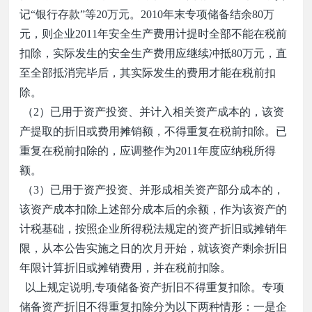
记
“
银行存款
”
等
20
万元。
2010
年末专项储备结余
80
万
元，则企业
2011
年安全生产费用计提时全部不能在税前
扣除，实际发生的安全生产费用应继续冲抵
80
万元，直
至全部抵消完毕后，其实际发生的费用才能在税前扣
除。
（
2
）已用于资产投资、并计入相关资产成本的，该资
产提取的折旧或费用摊销额，不得重复在税前扣除。已
重复在税前扣除的，应调整作为
2011
年度应纳税所得
额。
（
3
）已用于资产投资、并形成相关资产部分成本的，
该资产成本扣除上述部分成本后的余额，作为该资产的
计税基础，按照企业所得税法规定的资产折旧或摊销年
限，从本公告实施之日的次月开始，就该资产剩余折旧
年限计算折旧或摊销费用，并在税前扣除。
以上规定说明
,
专项储备资产折旧不得重复扣除。专项
储备资产折旧不得重复扣除分为以下两种情形：一是企