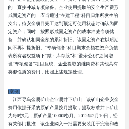
的，直接冲减专项储备。企业使用提取的安全生产费形
成固定资产的，应当通过
“
在建工程
”
科目归集所发生的
支出，待安全项目完工达到预定可使用状态时确认为固
定资产；同时，按照形成固定资产的成本冲减专项储
备，并确认相同金额的累计折旧。该固定资产在以后期
间不再计提折旧。
“
专项储备
”
科目期末余额在资产负债
表所有者权益项下
“
减：库存股
”
和
“
盈余公积
”
之间增
设
“
专项储备
”
项目反映。企业提取的维简费和其他具有
类似性质的费用，比照上述规定处理。
[
案例
]
江西寻乌金属矿山企业属井下矿山，该矿山企业安全
费用依据开采的原矿产量按月提取，提取标准井下矿山
为每吨
9
元，原矿产量
10000
吨
/
月。
2012
年
2
月
10
日，经
有关部门批准，该企业购入一批需要安装用于完善和改