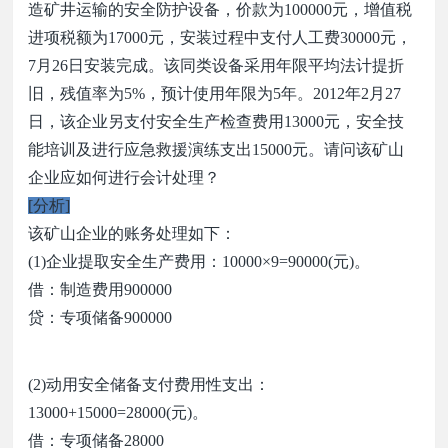
造矿井运输的安全防护设备，价款为
100000
元，增值税
进项税额为
17000
元，安装过程中支付人工费
30000
元，
7
月
26
日安装完成。该同类设备采用年限平均法计提折
旧，残值率为
5%
，预计使用年限为
5
年。
2012
年
2
月
27
日，该企业另支付安全生产检查费用
13000
元，安全技
能培训及进行应急救援演练支出
15000
元。请问该矿山
企业应如何进行会计处理？
[
分析
]
该矿山企业的账务处理如下：
(1)
企业提取安全生产费用：
10000×9=90000(
元
)
。
借：制造费用
900000
贷：专项储备
900000
(2)
动用安全储备支付费用性支出：
13000+15000=28000(
元
)
。
借：专项储备
28000