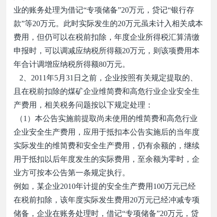
业的账务处理为借记
“
专项储备
”20
万元，贷记
“
银行存
款
”
等
20
万元。此时实际发生的
20
万元虽未计入相关成本
费用，但仍可以在税前扣除，年度企业所得税汇算清缴
申报时，可以调减应纳税所得额
20
万元，则该项费用本
年合计调增应纳税所得额
80
万元。
2
、
2011
年
5
月
31
日之前，企业按照有关规定提取的、
且在税前扣除的煤矿企业维简费和高危行业企业安全生
产费用，相关税务问题按以下规定处理：
（
1
）本公告实施前提取尚未使用的维简费和高危行业
企业安全生产费用，应用于抵扣本公告实施后的当年度
实际发生的维简费和安全生产费用，仍有余额的，继续
用于抵扣以后年度发生的实际费用，至余额为零时，企
业方可按本公告第一条规定执行。
例如，某企业
2010
年计提的安全生产费用
100
万元已经
在税前扣除，该年度实际发生费用
20
万元已经冲减专项
储备，企业在账务处理时，借记
“
专项储备
”20
万元，贷