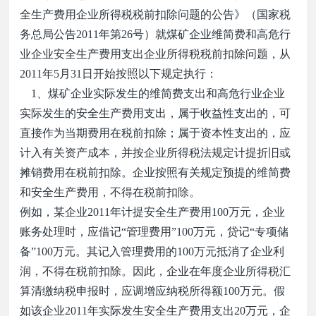
全生产费用企业所得税税前扣除问题的公告》（国家税
务总局公告
2011
年第
26
号）就煤矿企业维简费和高危行
业企业安全生产费用支出企业所得税税前扣除问题，从
2011
年
5
月
31
日开始按照以下规定执行：
1
、煤矿企业实际发生的维简费支出和高危行业企业
实际发生的安全生产费用支出，属于收益性支出的，可
直接作为当期费用在税前扣除；属于资本性支出的，应
计入有关资产成本，并按企业所得税法规定计提折旧或
摊销费用在税前扣除。企业按照有关规定预提的维简费
和安全生产费用，不得在税前扣除。
例如，某企业
2011
年计提安全生产费用
100
万元，企业
账务处理时，应借记
“
管理费用
”100
万元，贷记
“
专项储
备
”100
万元。其记入管理费用的
100
万元抵消了企业利
润，不得在税前扣除。因此，企业在年度企业所得税汇
算清缴纳税申报时，应调增应纳税所得额
100
万元。假
如该企业
2011
年实际发生安全生产费用支出
20
万元，企