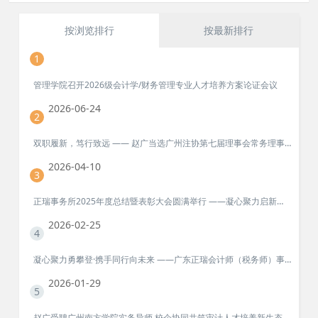
按浏览排行
按最新排行
1
管理学院召开2026级会计学/财务管理专业人才培养方案论证会议
2026-06-24
2
双职履新，笃行致远 —— 赵广当选广州注协第七届理事会常务理事、乡村振兴工作专业委员会副主任委员
2026-04-10
3
正瑞事务所2025年度总结暨表彰大会圆满举行 ——凝心聚力启新程！
2026-02-25
4
凝心聚力勇攀登·携手同行向未来 ——广东正瑞会计师（税务师）事务所衡山团建活动纪实
2026-01-29
5
赵广受聘广州南方学院实务导师 校企协同共筑审计人才培养新生态