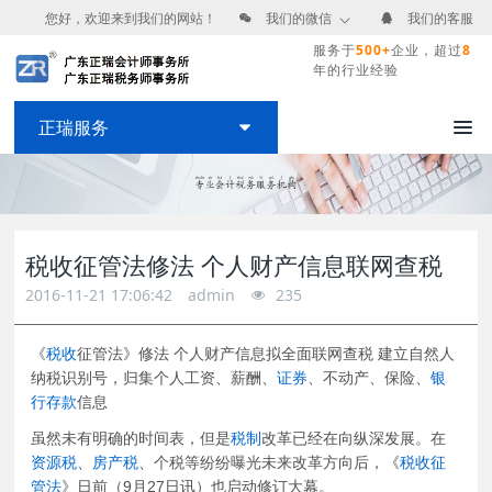
您好，欢迎来到我们的网站！
我们的微信
我们的客服
服务于
500+
企业，超过
8
年的行业经验
正瑞服务
税收征管法修法 个人财产信息联网查税
2016-11-21 17:06:42
admin
235
《
税收
征管法》修法 个人财产信息拟全面联网查税 建立自然人
纳税识别号，归集个人工资、薪酬、
证券
、不动产、保险、
银
行存款
信息
虽然未有明确的时间表，但是
税制
改革已经在向纵深发展。在
资源税
、
房产税
、个税等纷纷曝光未来改革方向后，《
税收征
管法
》日前（9月27日讯）也启动修订大幕。