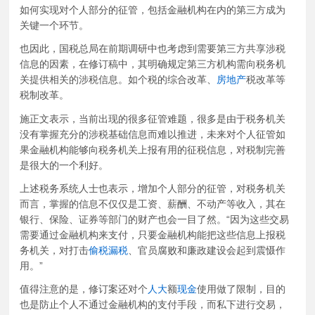
如何实现对个人部分的征管，包括金融机构在内的第三方成为
关键一个环节。
也因此，国税总局在前期调研中也考虑到需要第三方共享涉税
信息的因素，在修订稿中，其明确规定第三方机构需向税务机
关提供相关的涉税信息。如个税的综合改革、
房地产
税改革等
税制改革。
施正文表示，当前出现的很多征管难题，很多是由于税务机关
没有掌握充分的涉税基础信息而难以推进，未来对个人征管如
果金融机构能够向税务机关上报有用的征税信息，对税制完善
是很大的一个利好。
上述税务系统人士也表示，增加个人部分的征管，对税务机关
而言，掌握的信息不仅仅是工资、薪酬、不动产等收入，其在
银行、保险、证券等部门的财产也会一目了然。“因为这些交易
需要通过金融机构来支付，只要金融机构能把这些信息上报税
务机关，对打击
偷税
漏税
、官员腐败和廉政建设会起到震慑作
用。”
值得注意的是，修订案还对个
人大
额
现金
使用做了限制，目的
也是防止个人不通过金融机构的支付手段，而私下进行交易，