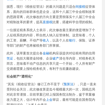
据悉，现行《税收征管法》的最大问题是只适合
间接税
征管体
系，面向的目标群体也是企业，这和十八届三中全会税制改革
的思路背离，此次修改的方向主要是贯彻落实十八届三中全会
对税制改革的要求，提高
直接税
比重，搭建科学合理的税制。
一位接近税务系统人士表示，此次修改最主要的便是增加了个
人征税系统的内容，即自然人纳入征管体制。这意味着，个人
的工资、薪酬、不动产等
收入
，以及个人在
银行
、保险、证券
等部门的财产也将被税务部门所掌握。
此外，该草案首次提出各
金融
机构应该提供对征税有用的信用
凭证
，包括大额资金转移、企业
破产
清仓等内容，对税务机关
而言，意味着不动产信息的共享只是一个开始，个人所有财产
交易都需要上报给税务机关，有利于当前廉政建设。
社会财产“透明化”
“其实《税收征管法》修订工作不亚于《
预算法
》，只是一直未
受到社会关注，此次修改算是迄今规模最大的一次，国税总局
对此非常谨慎，目前草案已经上报国务院法制办，鉴于草案修
改力度之大，估计年内不会
上会
审议，最有可能是在国务院内
部进行讨论。”上述人士表示。