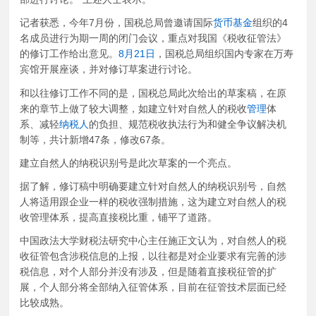
记者获悉，今年7月份，国税总局曾邀请国际
货币
基金
组织的4
名成员进行为期一周的闭门会议，重点对我国《税收征管法》
的修订工作给出意见。
8月21日
，国税总局组织国内专家在万寿
宾馆开展座谈，并对修订草案进行讨论。
和以往修订工作不同的是，国税总局此次给出的草案稿，在原
来的章节上做了较大调整，如建立针对自然人的税收
管理
体
系、减轻
纳税人
的负担、规范税收执法行为和健全争议解决机
制等，共计新增47条，修改67条。
建立自然人的纳税识别号是此次草案的一个亮点。
据了解，修订稿中明确要建立针对自然人的纳税识别号，自然
人将适用跟企业一样的税收强制措施，这为建立对自然人的税
收管理体系，提高直接税比重，铺平了道路。
中国政法大学财税法研究中心主任施正文认为，对自然人的税
收征管包含涉税信息的上报，以往都是对企业要求有完善的涉
税信息，对个人部分并没有涉及，但是随着直接税征管的扩
展，个人部分将全部纳入征管体系，目前在征管技术层面已经
比较成熟。