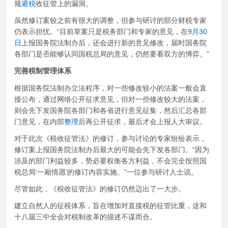
规
避税
收征管上的漏洞。
虽然修订案较之前有很大的调整，但参与研讨的部分财税专家
仍表示担忧。“目前草案只是税务部门和专家的意见，在
9月30
日
上报国务院法制办后，还会进行新的意见修改，届时国务院
各部门是否能够认同国税总局的意见，仍然要看双方的博弈。”
完善税制管理体系
根据国务院法制办立法程序，对一些修改较小的法案一般会直
接公布，通过网络公开征求意见，但对一些修改较大的法案，
则会先下发国务院各部门和各省进行意见征集，然后汇总各部
门意见，在内部
整理
后再公开征求，最后才会上报人大审议。
对于此次《税收征管法》的修订，参与讨论的专家纷纷表示，
修订案上报国务院法制办后最大的可能会先下发各部门。“因为
涉及的部门利益较多，势必要权衡各方利益，不会完全按照国
税总局‘一厢情愿’的修订内容实施。”一位参与研讨人士说。
尽管如此，《税收征管法》的修订仍然迈出了一大步。
建立自然人的征税体系，旨在增加对直接税的征管比重，这和
十八届三中全会对税制改革的描述不谋而合。