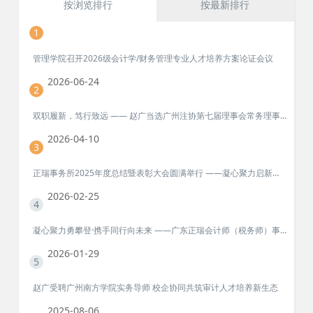
按浏览排行
按最新排行
1
管理学院召开2026级会计学/财务管理专业人才培养方案论证会议
2026-06-24
2
双职履新，笃行致远 —— 赵广当选广州注协第七届理事会常务理事、乡村振兴工作专业委员会副主任委员
2026-04-10
3
正瑞事务所2025年度总结暨表彰大会圆满举行 ——凝心聚力启新程！
2026-02-25
4
凝心聚力勇攀登·携手同行向未来 ——广东正瑞会计师（税务师）事务所衡山团建活动纪实
2026-01-29
5
赵广受聘广州南方学院实务导师 校企协同共筑审计人才培养新生态
2025-08-06